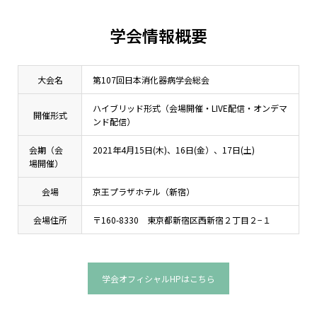
学会情報概要
大会名
第107回日本消化器病学会総会
ハイブリッド形式（会場開催・LIVE配信・オンデマ
開催形式
ンド配信）
会期（会
2021年4月15日(木)、16日(金）、17日(土)
場開催）
会場
京王プラザホテル（新宿）
会場住所
〒160-8330 東京都新宿区西新宿２丁目２−１
学会オフィシャルHPはこちら