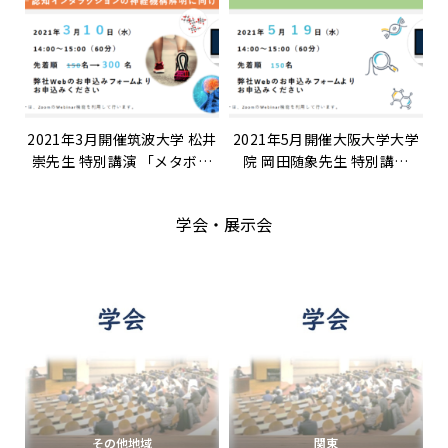
2021年3月開催筑波大学 松井
2021年5月開催大阪大学大学
崇先生 特別講演 「メタボロ
院 岡田随象先生 特別講演
ミクスを活用したスポーツ脳
「遺伝統計学の世界へようこ
科学研究 ：運動－認知インタ
そ」
学会・展示会
ラクションの神経機構解明に
向けて」
その他地域
関東