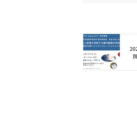
2
「
腸
を