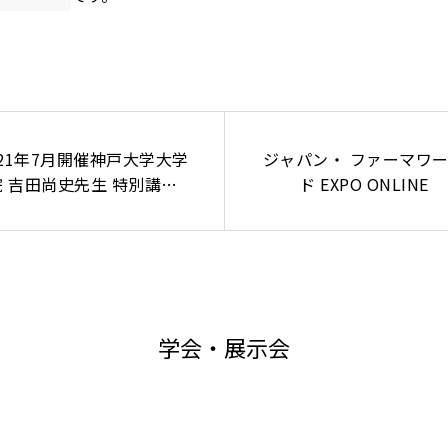
021年7月開催神戸大学大学
ジャパン・ ファーマワ
院 吉田尚史先生 特別講演
ド EXPO ONLINE
動脈硬化と肥満を抑制する
内細菌の同定―質量分析計
用いたトランスレーショナ
ルリサーチ―」
学会・展示会