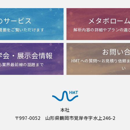
のサービス
メタボロー
ス概要をご覧いただけます
解析内容の詳細やプランの選
お問い
学会・展示会情報
HMTへの質問～お見積り依頼
ら業界最前線の話題まで
い
本社
〒997-0052 山形県鶴岡市覚岸寺字水上246-2