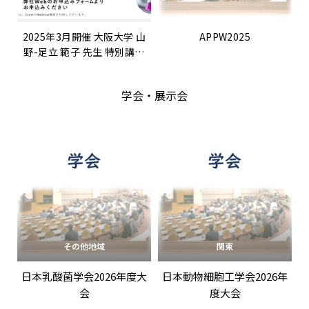
2025年3月開催 大阪大学 山
APPW2025
野-足立 範子 先生 特別講演
「メタボローム解析を活用し
たバイオものづくりのための
学会・展示会
新規宿主細胞の開発」
その他地域
関東
日本乳酸菌学会2026年度大
日本動物細胞工学会2026年
会
度大会