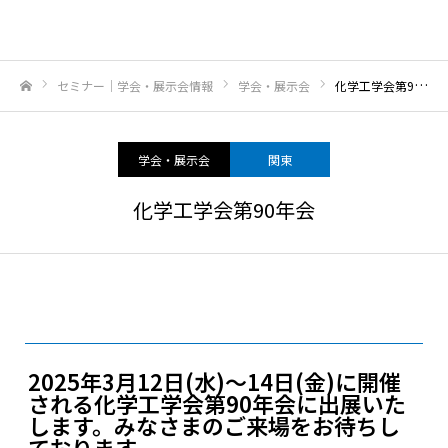
セミナー｜学会・展示会情報
学会・展示会
化学工学会第90年会
ホーム
学会・展示会
関東
化学工学会第90年会
2025年3月12日(水)～14日(金)に開催
される化学工学会第90年会に出展いた
します。みなさまのご来場をお待ちし
ております。