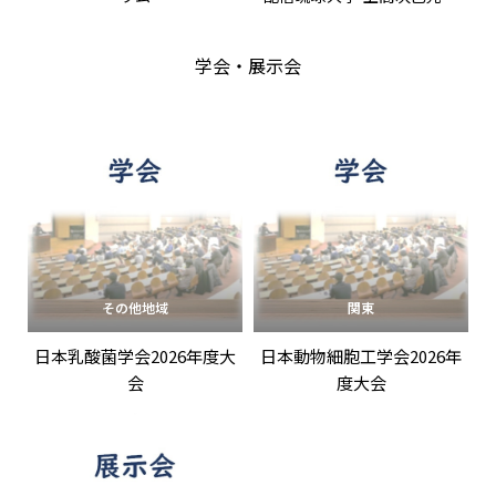
特別講演「代謝的に不健康な
肥満(MUO)に特徴的な腸内細
学会・展示会
菌と血清代謝物のプロファイ
リング： 沖縄県久米島コホー
トを活用したPrecision
Nutrition構築の試み」
その他地域
関東
日本乳酸菌学会2026年度大
日本動物細胞工学会2026年
会
度大会