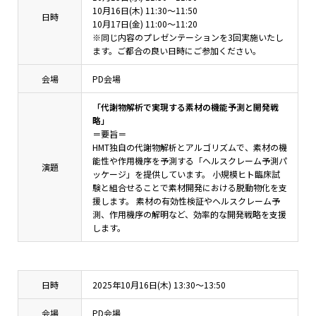
10月16日(木) 11:30～11:50
日時
10月17日(金) 11:00～11:20
※同じ内容のプレゼンテーションを3回実施いたし
ます。ご都合の良い日時にご参加ください。
会場
PD会場
「代謝物解析で実現する素材の機能予測と開発戦
略」
＝要旨＝
HMT独自の代謝物解析とアルゴリズムで、素材の機
能性や作用機序を予測する「ヘルスクレーム予測パ
演題
ッケージ」を提供しています。 小規模ヒト臨床試
験と組合せることで素材開発における脱動物化を支
援します。 素材の有効性検証やヘルスクレーム予
測、作用機序の解明など、効率的な開発戦略を支援
します。
日時
2025年10月16日(木) 13:30～13:50
会場
PD会場