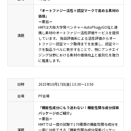
「オートファジー活性×認証マークで高める素材の
価値」
＝要旨＝
HMTは大阪大学発ベンチャーAutoPhagyGO社と連
携し素材のオートファジー活性評価サービスを提供
演題
しています。 独自評価系による活性評価からオー
トファジー認証マーク取得までを支援し、認証マー
クを製品ラベルに表示することで、特にアンチエイ
ジング分野における素材の価値向上と差別化を強力
に推進します。
日時
2025年10月17日(金) 13:30～13:50
会場
PF会場
「機能性成分にもう迷わない！機能性関与成分探索
パッケージのご紹介」
＝要旨＝
HMTでは一度の試験で170種類の機能性関与成分を
演題
一斉に分析できる「機能性関与成分探索パッケー