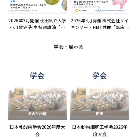
2026年3月開催 秋田県立大学
2026年3月開催 株式会社サイ
小川敦史 先生 特別講演「メ
キンソー・HMT共催「臨床試
タボローム解析によるイネ高
験の成功率を最大化する『マ
温登熟障害耐性メカニズムの
ルチオミクス』戦略～日本人
学会・展示会
解明」
細菌叢ビッグデータと代謝物
予測パッケージの融合による
次世代の機能探索～」
その他地域
関東
日本乳酸菌学会2026年度大
日本動物細胞工学会2026年
会
度大会