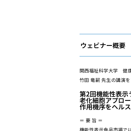
ウェビナー概要
関西福祉科学大学 健
竹田 竜嗣 先生の講演
第2回機能性表示
老化細胞アプロー
――作用機序をヘ
＝ 要 旨 ＝
機能性表示食品市場で