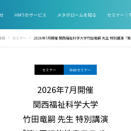
せ
HMTのサービス
メタボロームを知る
セミナー｜
情報
セミナー
2026年7月開催 関西福祉科学大学竹田竜嗣 先生 特別講演「第2回機能性表示ラボ：老化細胞アプローチに学ぶ、機能性表示食品の新しい差別化戦略
セミナー
Webセミナー
2026年7月開催
関西福祉科学大学
竹田竜嗣 先生 特別講演