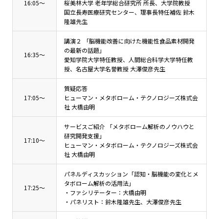
16:05～
桜美林大学 老年学総合研究所 所長、大学院教授
国立長寿医療研究センター、理事長特任補佐 鈴木
隆雄先生
講演２ 「脳機能改善に向けた機能性食品素材開発
の最新の話題」
16:35～
愛知学院大学特任教授、人間総合科学大学特任教
授、名古屋大学名誉教授 大澤俊彦先生
質疑応答
17:05～
ヒューマン・メタボローム・テクノロジーズ株式会
社 大橋由明
サービスご紹介 「メタボローム解析のノウハウと
研究開発支援」
17:10～
ヒューマン・メタボローム・テクノロジーズ株式会
社 大橋由明
パネルディスカッション「認知・脳機能の変化とメ
タボローム解析の活用法」
17:25～
・ファシリテーター：大橋由明
・パネリスト：鈴木隆雄先生、大澤俊彦先生