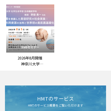
竹田竜嗣 先生 特別講演
「「ロンジェビティ」を科
「第3回機能性表示ラボ：
学する：最先端の抗老化評
ロンジェビティ市場の最新
価戦略」
動向と「機能性表示食品」
の評価戦略
――拡大する抗老化ニーズに応
える臨床試験設計と作用機
序の組み立て方」
Webセミナー
2026年8月開催
神奈川大学
野嶽勇一 先生 特別講演
「常在菌を意識した美容研
究の社会実装：
未利用資源の活用と世界初
の美肌菌基礎化粧品」
HMTのサービス
HMTのサービス概要をご覧いただけます