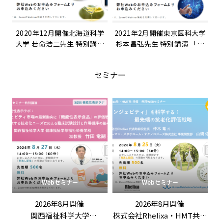
2020年12月開催北海道科学
2021年2月開催東京医科大学
大学 若命浩二先生 特別講演
杉本昌弘先生 特別講演 「デ
「天然素材成分を包括的に可
ータ駆動型サイエンスを目指
視化するWpm解析 ～メタボ
したメタボローム解析」
セミナー
ローム解析による医薬品・栄
養・食品の開発へ～」
Webセミナー
Webセミナー
2026年8月開催
2026年8月開催
関西福祉科学大学
株式会社Rhelixa・HMT共催