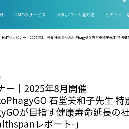
せ
HMTのサービス
メタボロームを知る
セミナー｜
HMTウェビナー｜2025年8月開催 株式会社AutoPhagyGO 石堂美和子先生 特別講演「AutoPhagyGOが目指す健康寿命延長の社会
3
ナー｜2025年8月開催
toPhagyGO 石堂美和子先生 
hagyGOが目指す健康寿命延長の
ealthspanレポート-」