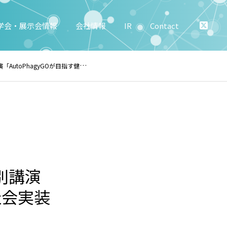
学会・展示会情報
会社情報
IR
Contact
実装-XPRIZE Healthspanレポート-」
特別講演
社会実装