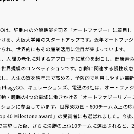
agyGOは、細胞内の分解機能を司る「オートファジー」に着目
掛ける、大阪大学発のスタートアップです。近年オートファジ
けられ、世界的にもその産業活用に注目が集まっています。
thspanは、人間の老化に対するアプローチに革命を起こし、健康
た世界規模のコンペティションです。加齢に関連する慢性疾患
ばし、人生の質を晩年まで高める、予防的で利用しやすい革
toPhagyGO、キュレーションズ、電通の3社は、オートフ
運動・睡眠の4つの領域に働きかける「オートファジーリブー
ションに参画しています。世界58カ国・600チーム以上の
p 40 Milestone award」の受賞者にも選ばれました。
で実施した後、さらに決勝の上位10チームに選出されると、202