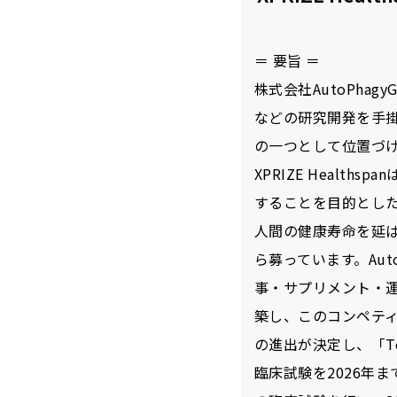
＝ 要旨 ＝
株式会社AutoPh
などの研究開発を手
の一つとして位置づ
XPRIZE Heal
することを目的とし
人間の健康寿命を延
ら募っています。Au
事・サプリメント・
築し、このコンペティ
の進出が決定し、「To
臨床試験を2026年ま